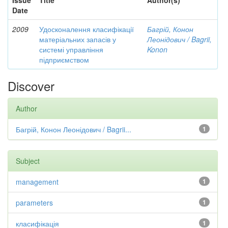
Issue
Title
Author(s)
Date
2009
Удосконалення класифікації
Багрій, Конон
матеріальних запасів у
Леонідович / Bagrii,
системі управління
Konon
підприємством
Discover
Author
Багрій, Конон Леонідович / Bagrii...
1
Subject
management
1
parameters
1
класифікація
1