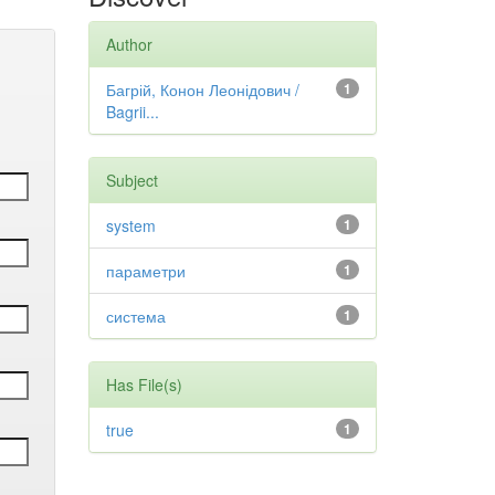
Author
Багрій, Конон Леонідович /
1
Bagrii...
Subject
system
1
параметри
1
система
1
Has File(s)
true
1