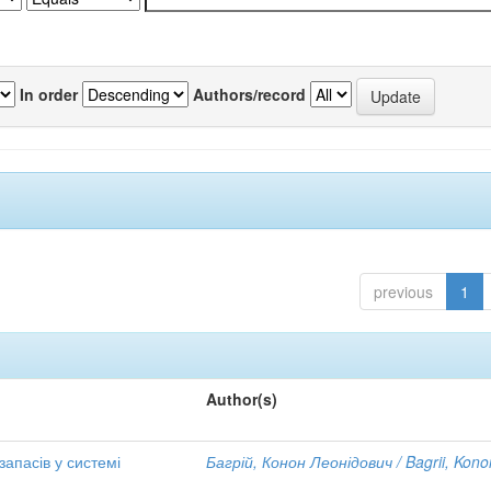
In order
Authors/record
previous
1
Author(s)
апасів у системі
Багрій, Конон Леонідович / Bagrii, Kono