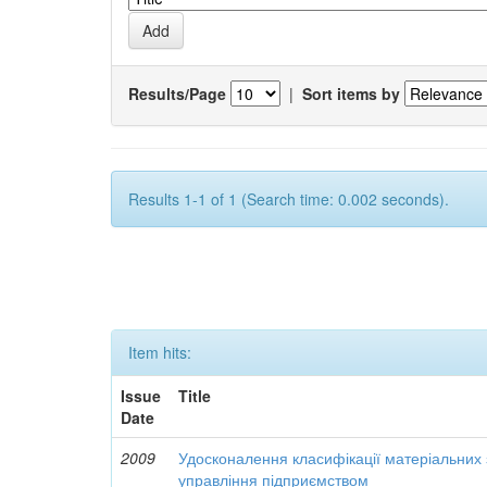
Results/Page
|
Sort items by
Results 1-1 of 1 (Search time: 0.002 seconds).
Item hits:
Issue
Title
Date
2009
Удосконалення класифікації матеріальних з
управління підприємством