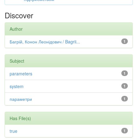
Discover
Author
Багрій, Конон Леонідович / Bagrii...
1
Subject
parameters
1
system
1
параметри
1
Has File(s)
true
1