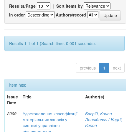
Results/Page
|
Sort items by
In order
Authors/record
Results 1-1 of 1 (Search time: 0.001 seconds).
previous
1
next
Item hits:
Issue
Title
Author(s)
Date
2009
Удосконалення класифікації
Багрій, Конон
матеріальних запасів у
Леонідович / Bagrii,
системі управління
Konon
підприємством