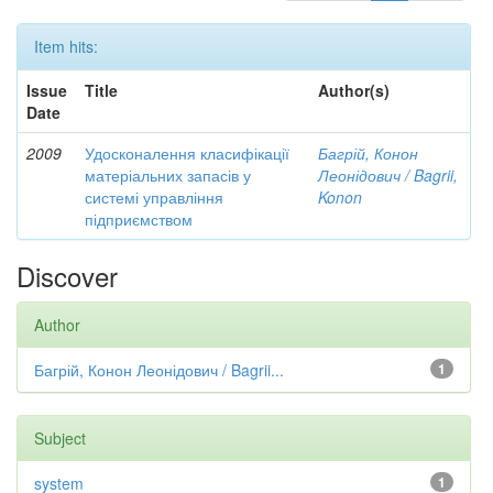
Item hits:
Issue
Title
Author(s)
Date
2009
Удосконалення класифікації
Багрій, Конон
матеріальних запасів у
Леонідович / Bagrii,
системі управління
Konon
підприємством
Discover
Author
Багрій, Конон Леонідович / Bagrii...
1
Subject
system
1