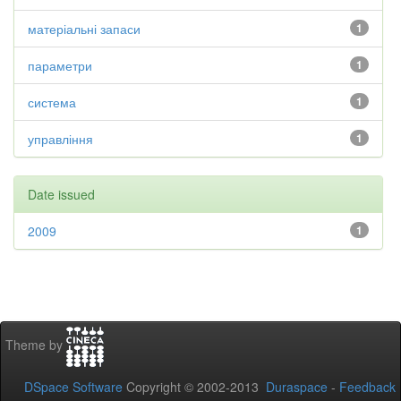
матеріальні запаси
1
параметри
1
система
1
управління
1
Date issued
2009
1
Theme by
DSpace Software
Copyright © 2002-2013
Duraspace
-
Feedback