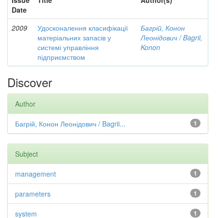
Issue
Title
Author(s)
Date
2009
Удосконалення класифікації
Багрій, Конон
матеріальних запасів у
Леонідович / Bagrii,
системі управління
Konon
підприємством
Discover
Author
Багрій, Конон Леонідович / Bagrii...
1
Subject
management
1
parameters
1
system
1