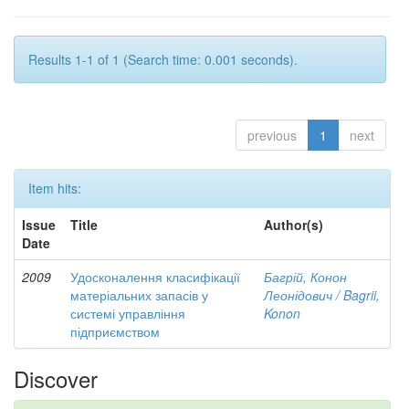
Results 1-1 of 1 (Search time: 0.001 seconds).
previous
1
next
Item hits:
Issue
Title
Author(s)
Date
2009
Удосконалення класифікації
Багрій, Конон
матеріальних запасів у
Леонідович / Bagrii,
системі управління
Konon
підприємством
Discover