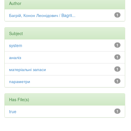
Author
Багрій, Конон Леонідович / Bagrii...
1
Subject
system
1
аналіз
1
матеріальні запаси
1
параметри
1
Has File(s)
true
1