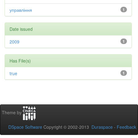
управління
1
Date issued
2009
1
Has File(s)
true
1
Theme by
DSpace Software
Copyright © 2002-2013
Duraspace
-
Feedback