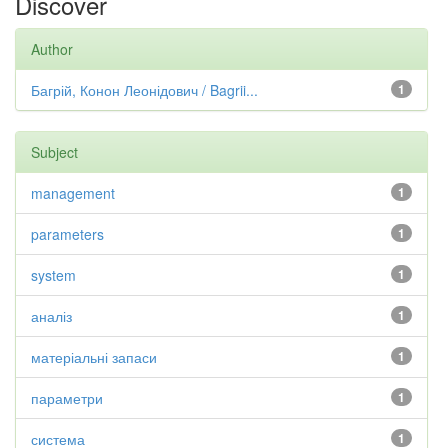
Discover
Author
Багрій, Конон Леонідович / Bagrii...
1
Subject
management
1
parameters
1
system
1
аналіз
1
матеріальні запаси
1
параметри
1
система
1