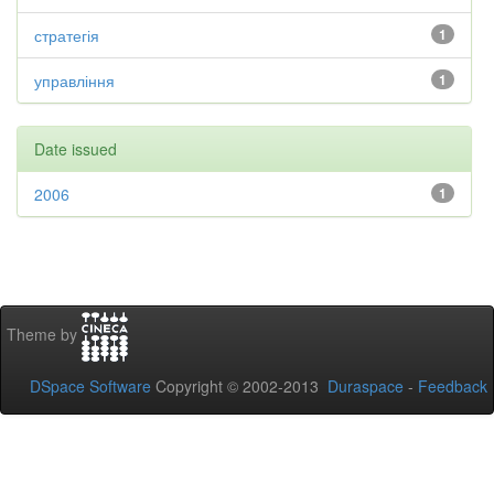
стратегія
1
управління
1
Date issued
2006
1
Theme by
DSpace Software
Copyright © 2002-2013
Duraspace
-
Feedback