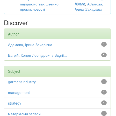
підприємствах швейної
Konon
;
Адамова,
промисловості
Ірина Захарівна
Discover
Author
Адамова, Ірина Захарівна
1
Багрій, Конон Леонідович / Bagrii...
1
Subject
garment industry
1
management
1
strategy
1
матеріальні запаси
1