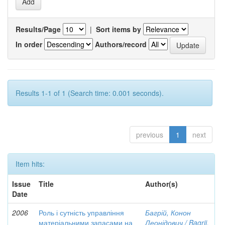
Results/Page
|
Sort items by
In order
Authors/record
Results 1-1 of 1 (Search time: 0.001 seconds).
previous
1
next
Item hits:
Issue
Title
Author(s)
Date
2006
Роль і сутність управління
Багрій, Конон
матеріальними запасами на
Леонідович / Bagrii,