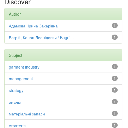
Discover
Author
Адамова, Ірина Захарівна
1
Багрій, Конон Леонідович / Bagrii...
1
Subject
garment industry
1
management
1
strategy
1
аналіз
1
матеріальні запаси
1
стратегія
1