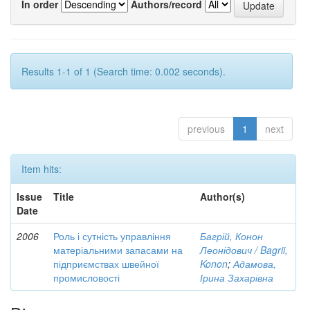
In order
Authors/record
Results 1-1 of 1 (Search time: 0.002 seconds).
previous
1
next
Item hits:
Issue
Title
Author(s)
Date
2006
Роль і сутність управління
Багрій, Конон
матеріальними запасами на
Леонідович / Bagrii,
підприємствах швейної
Konon
;
Адамова,
промисловості
Ірина Захарівна