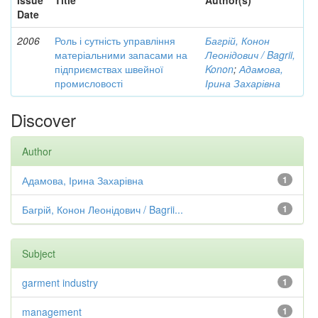
Issue
Title
Author(s)
Date
2006
Роль і сутність управління
Багрій, Конон
матеріальними запасами на
Леонідович / Bagrii,
підприємствах швейної
Konon
;
Адамова,
промисловості
Ірина Захарівна
Discover
Author
Адамова, Ірина Захарівна
1
Багрій, Конон Леонідович / Bagrii...
1
Subject
garment industry
1
management
1