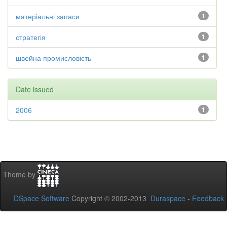
матеріальні запаси
1
стратегія
1
швейна промисловість
1
Date issued
2006
1
Theme by
DSpace Software
Copyright © 2002-2013
Duraspace
-
Feedback