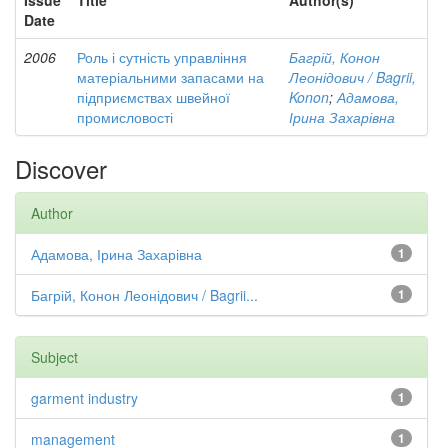
Issue
Title
Author(s)
Date
2006
Роль і сутність управління
Багрій, Конон
матеріальними запасами на
Леонідович / Bagrii,
підприємствах швейної
Konon
;
Адамова,
промисловості
Ірина Захарівна
Discover
Author
Адамова, Ірина Захарівна
1
Багрій, Конон Леонідович / Bagrii...
1
Subject
garment industry
1
management
1