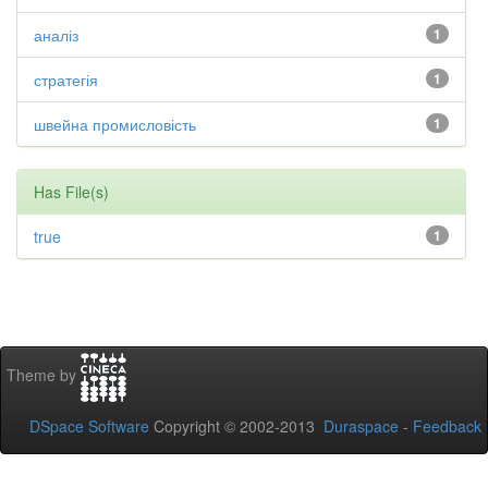
аналіз
1
стратегія
1
швейна промисловість
1
Has File(s)
true
1
Theme by
DSpace Software
Copyright © 2002-2013
Duraspace
-
Feedback