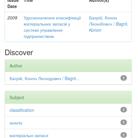
Issue
Title
Author(s)
Date
2009
Удосконалення класифікації
Багрій, Конон
матеріальних запасів у
Леонідович / Bagrii,
системі управління
Konon
підприємством
Discover
Author
Багрій, Конон Леонідович / Bagrii...
1
Subject
classification
1
аналіз
1
матеріальні запаси
1