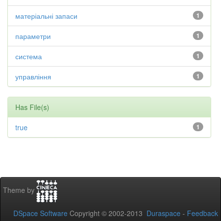
матеріальні запаси
1
параметри
1
система
1
управління
1
Has File(s)
true
1
Theme by
DSpace Software
Copyright © 2002-2013
Duraspace
-
Feedback