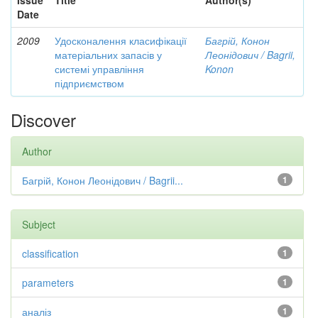
Issue
Title
Author(s)
Date
2009
Удосконалення класифікації
Багрій, Конон
матеріальних запасів у
Леонідович / Bagrii,
системі управління
Konon
підприємством
Discover
Author
Багрій, Конон Леонідович / Bagrii...
1
Subject
classification
1
parameters
1
аналіз
1