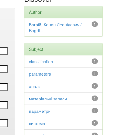
Author
Багрій, Конон Леонідович /
1
Bagrii...
Subject
classification
1
parameters
1
аналіз
1
матеріальні запаси
1
параметри
1
система
1