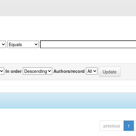
In order
Authors/record
previous
1