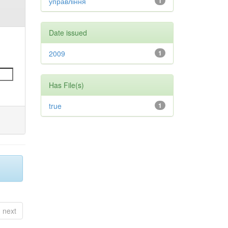
управління
1
Date issued
2009
1
Has File(s)
true
1
next