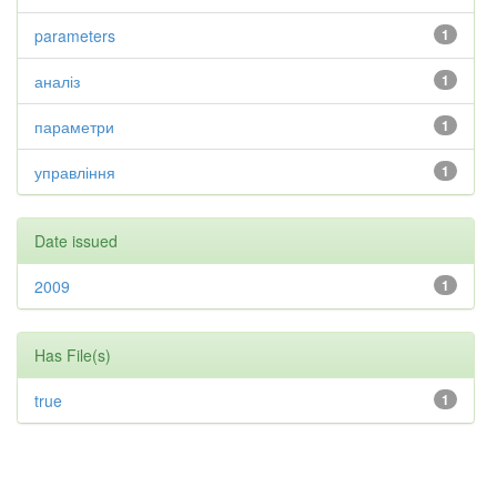
parameters
1
аналіз
1
параметри
1
управління
1
Date issued
2009
1
Has File(s)
true
1