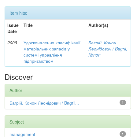
Item hits:
Issue
Title
Author(s)
Date
2009
Удосконалення класифікації
Багрій, Конон
матеріальних запасів у
Леонідович / Bagrii,
системі управління
Konon
підприємством
Discover
Author
Багрій, Конон Леонідович / Bagrii...
1
Subject
management
1