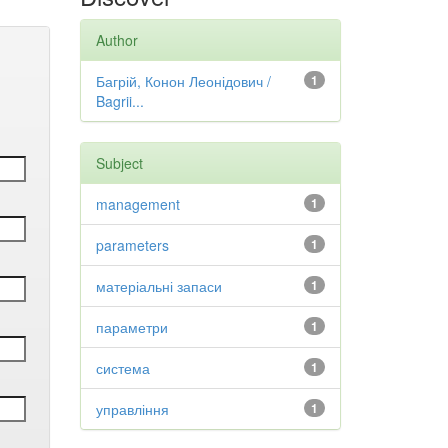
Author
Багрій, Конон Леонідович /
1
Bagrii...
Subject
management
1
parameters
1
матеріальні запаси
1
параметри
1
система
1
управління
1