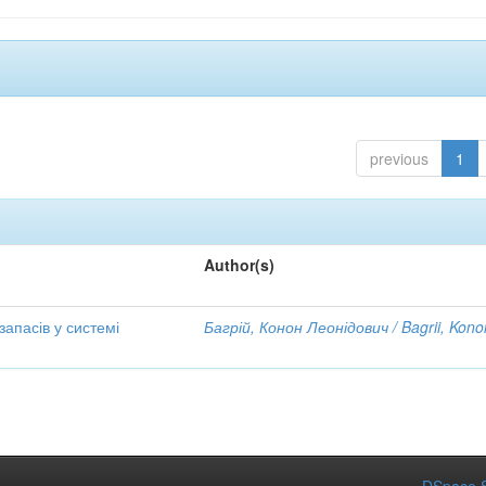
previous
1
Author(s)
апасів у системі
Багрій, Конон Леонідович / Bagrii, Kono