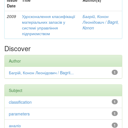
Issue
Title
Author(s)
Date
2009
Удосконалення класифікації
Багрій, Конон
матеріальних запасів у
Леонідович / Bagrii,
системі управління
Konon
підприємством
Discover
Author
Багрій, Конон Леонідович / Bagrii...
1
Subject
classification
1
parameters
1
аналіз
1