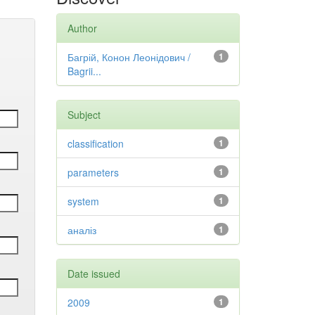
Author
Багрій, Конон Леонідович /
1
Bagrii...
Subject
classification
1
parameters
1
system
1
аналіз
1
Date issued
2009
1