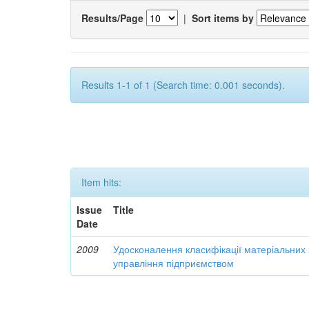
Results/Page
|
Sort items by
Results 1-1 of 1 (Search time: 0.001 seconds).
Item hits:
Issue
Title
Date
2009
Удосконалення класифікації матеріальних з
управління підприємством