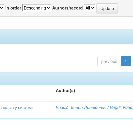
In order
Authors/record
previous
1
Author(s)
апасів у системі
Багрій, Конон Леонідович / Bagrii, Kono