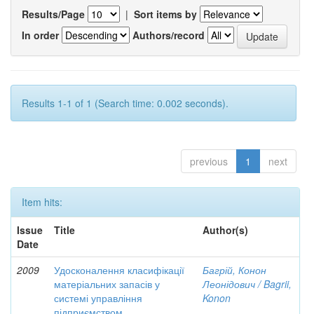
Results/Page
|
Sort items by
In order
Authors/record
Results 1-1 of 1 (Search time: 0.002 seconds).
previous
1
next
Item hits:
Issue
Title
Author(s)
Date
2009
Удосконалення класифікації
Багрій, Конон
матеріальних запасів у
Леонідович / Bagrii,
системі управління
Konon
підприємством