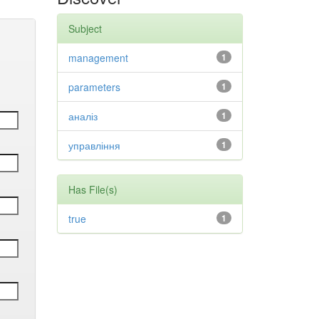
Subject
management
1
parameters
1
аналіз
1
управління
1
Has File(s)
true
1