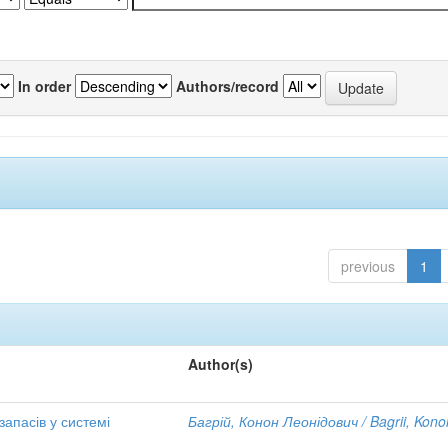
In order
Authors/record
previous
1
Author(s)
апасів у системі
Багрій, Конон Леонідович / Bagrii, Kono