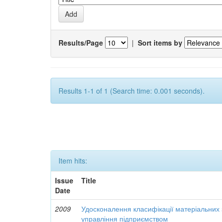
Results/Page
|
Sort items by
Results 1-1 of 1 (Search time: 0.001 seconds).
Item hits:
Issue
Title
Date
2009
Удосконалення класифікації матеріальних з
управління підприємством