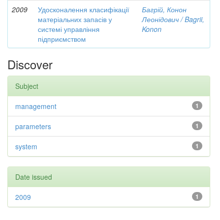
2009
Удосконалення класифікації
Багрій, Конон
матеріальних запасів у
Леонідович / Bagrii,
системі управління
Konon
підприємством
Discover
Subject
management
1
parameters
1
system
1
Date issued
2009
1