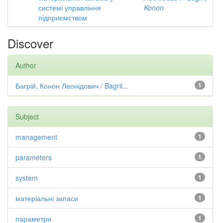
системі управління
Konon
підприємством
Discover
Author
Багрій, Конон Леонідович / Bagrii...
1
Subject
management
1
parameters
1
system
1
матеріальні запаси
1
параметри
1