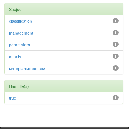
Subject
classification
1
management
1
parameters
1
аналіз
1
матеріальні запаси
1
Has File(s)
true
1