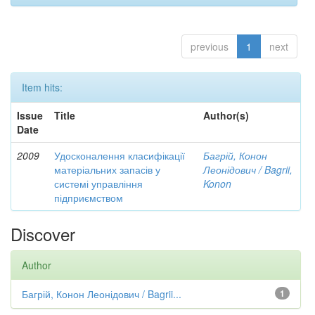
previous
1
next
Item hits:
Issue
Title
Author(s)
Date
2009
Удосконалення класифікації
Багрій, Конон
матеріальних запасів у
Леонідович / Bagrii,
системі управління
Konon
підприємством
Discover
Author
Багрій, Конон Леонідович / Bagrii...
1