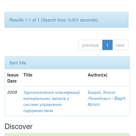
Results 1-1 of 1 (Search time: 0.001 seconds).
previous
1
next
Item hits:
Issue
Title
Author(s)
Date
2009
Удосконалення класифікації
Багрій, Конон
матеріальних запасів у
Леонідович / Bagrii,
системі управління
Konon
підприємством
Discover