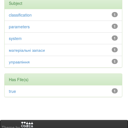
Subject
classification
1
parameters
1
system
1
матеріальні запаси
1
управління
1
Has File(s)
true
1
Theme by