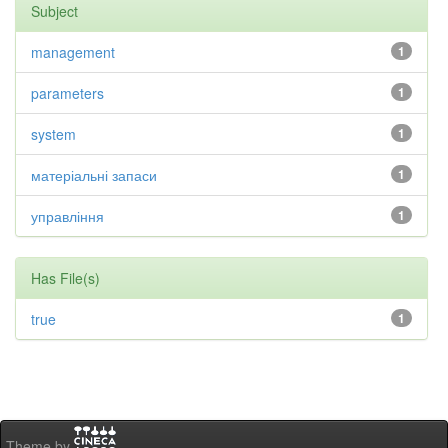
Subject
management
1
parameters
1
system
1
матеріальні запаси
1
управління
1
Has File(s)
true
1
Theme by