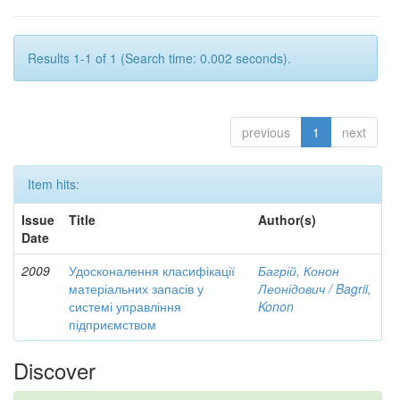
Results 1-1 of 1 (Search time: 0.002 seconds).
previous
1
next
Item hits:
Issue
Title
Author(s)
Date
2009
Удосконалення класифікації
Багрій, Конон
матеріальних запасів у
Леонідович / Bagrii,
системі управління
Konon
підприємством
Discover