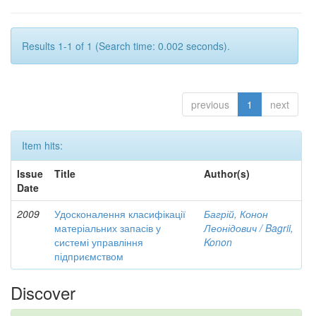
Results 1-1 of 1 (Search time: 0.002 seconds).
previous
1
next
Item hits:
Issue
Title
Author(s)
Date
2009
Удосконалення класифікації
Багрій, Конон
матеріальних запасів у
Леонідович / Bagrii,
системі управління
Konon
підприємством
Discover