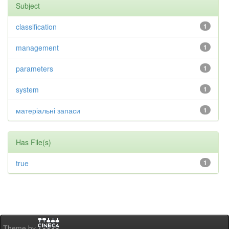
Subject
classification
1
management
1
parameters
1
system
1
матеріальні запаси
1
Has File(s)
true
1
Theme by