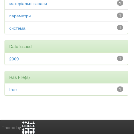
матеріальні запаси
1
параметри
1
система
1
Date issued
2009
1
Has File(s)
true
1
Theme by