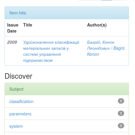
Item hits:
Issue
Title
Author(s)
Date
2009
Удосконалення класифікації
Багрій, Конон
матеріальних запасів у
Леонідович / Bagrii,
системі управління
Konon
підприємством
Discover
Subject
classification
1
parameters
1
system
1