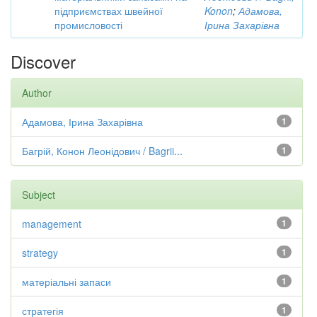
підприємствах швейної
Konon
;
Адамова,
промисловості
Ірина Захарівна
Discover
Author
Адамова, Ірина Захарівна
1
Багрій, Конон Леонідович / Bagrii...
1
Subject
management
1
strategy
1
матеріальні запаси
1
стратегія
1