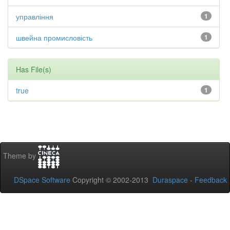
управління
1
швейна промисловість
1
Has File(s)
true
1
Theme by
DSpace Software
Copyright © 2002-2013
Duraspace
-
Feedback