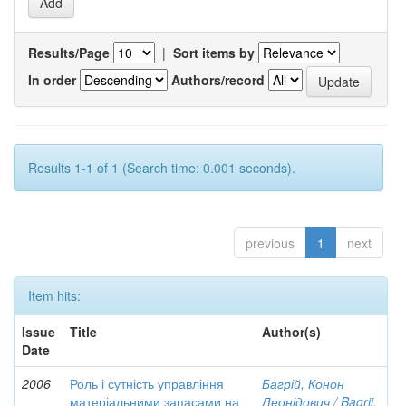
Results/Page
|
Sort items by
In order
Authors/record
Results 1-1 of 1 (Search time: 0.001 seconds).
previous
1
next
Item hits:
Issue
Title
Author(s)
Date
2006
Роль і сутність управління
Багрій, Конон
матеріальними запасами на
Леонідович / Bagrii,