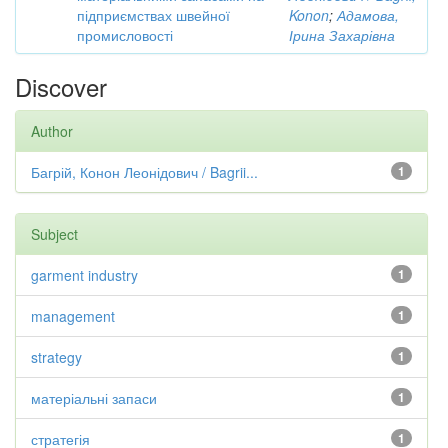
підприємствах швейної
Konon
;
Адамова,
промисловості
Ірина Захарівна
Discover
Author
Багрій, Конон Леонідович / Bagrii...
1
Subject
garment industry
1
management
1
strategy
1
матеріальні запаси
1
стратегія
1