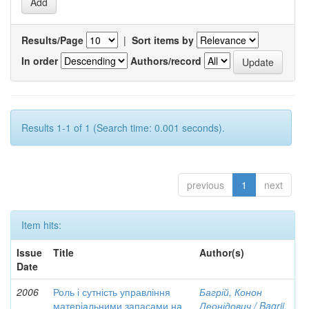
Results/Page
|
Sort items by
In order
Authors/record
Results 1-1 of 1 (Search time: 0.001 seconds).
previous
1
next
Item hits:
Issue
Title
Author(s)
Date
2006
Роль і сутність управління
Багрій, Конон
матеріальними запасами на
Леонідович / Bagrii,