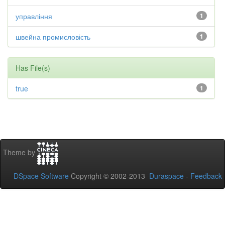
управління
1
швейна промисловість
1
Has File(s)
true
1
Theme by
DSpace Software
Copyright © 2002-2013
Duraspace
-
Feedback