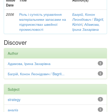
Issue
Title
Author(s)
Date
2006
Роль і сутність управління
Багрій, Конон
матеріальними запасами на
Леонідович / Bagrii,
підприємствах швейної
Konon
;
Адамова,
промисловості
Ірина Захарівна
Discover
Author
Адамова, Ірина Захарівна
1
Багрій, Конон Леонідович / Bagrii...
1
Subject
strategy
1
аналіз
1