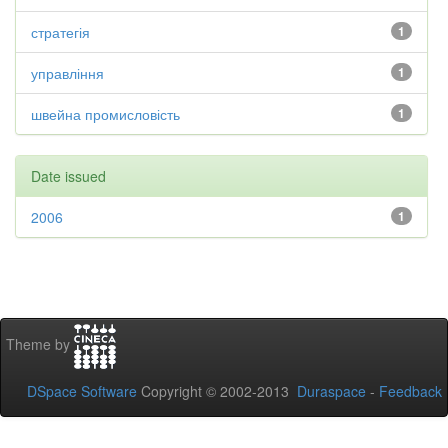
стратегія
1
управління
1
швейна промисловість
1
Date issued
2006
1
Theme by
DSpace Software
Copyright © 2002-2013
Duraspace
-
Feedback