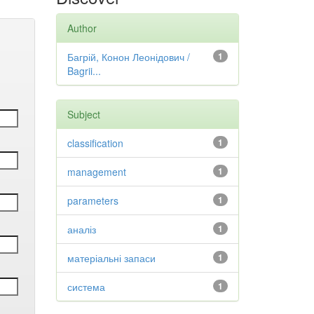
Author
Багрій, Конон Леонідович /
1
Bagrii...
Subject
classification
1
management
1
parameters
1
аналіз
1
матеріальні запаси
1
система
1