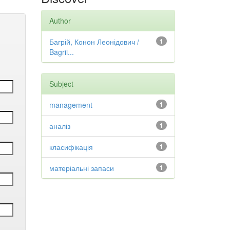
Author
Багрій, Конон Леонідович /
1
Bagrii...
Subject
management
1
аналіз
1
класифікація
1
матеріальні запаси
1