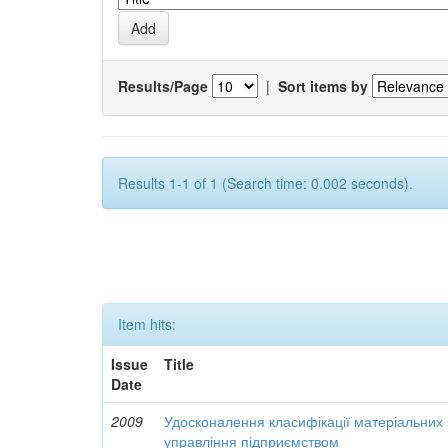
Results/Page
|
Sort items by
Results 1-1 of 1 (Search time: 0.002 seconds).
Item hits:
Issue
Title
Date
2009
Удосконалення класифікації матеріальних з
управління підприємством