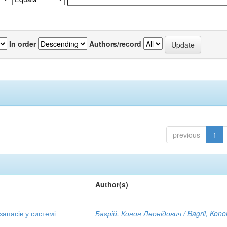
In order
Authors/record
previous
1
Author(s)
апасів у системі
Багрій, Конон Леонідович / Bagrii, Kono