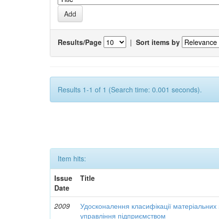
Results/Page
|
Sort items by
Results 1-1 of 1 (Search time: 0.001 seconds).
Item hits:
Issue
Title
Date
2009
Удосконалення класифікації матеріальних з
управління підприємством