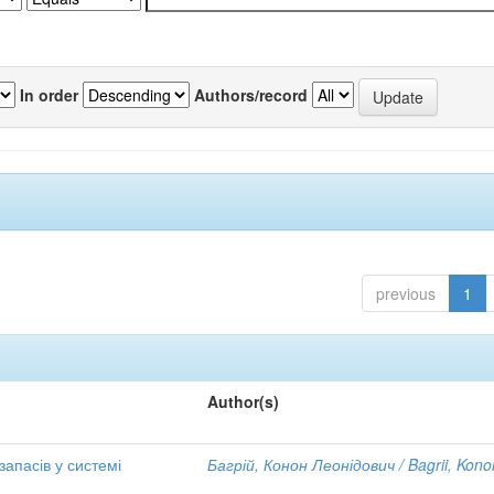
In order
Authors/record
previous
1
Author(s)
апасів у системі
Багрій, Конон Леонідович / Bagrii, Kono