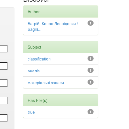
Author
Багрій, Конон Леонідович /
1
Bagrii...
Subject
classification
1
аналіз
1
матеріальні запаси
1
Has File(s)
true
1