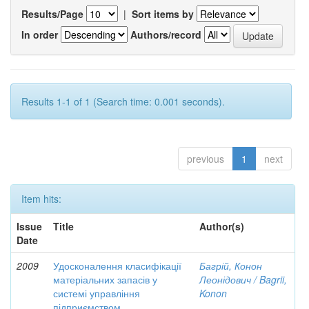
Results/Page
|
Sort items by
In order
Authors/record
Results 1-1 of 1 (Search time: 0.001 seconds).
previous
1
next
Item hits:
Issue
Title
Author(s)
Date
2009
Удосконалення класифікації
Багрій, Конон
матеріальних запасів у
Леонідович / Bagrii,
системі управління
Konon
підприємством