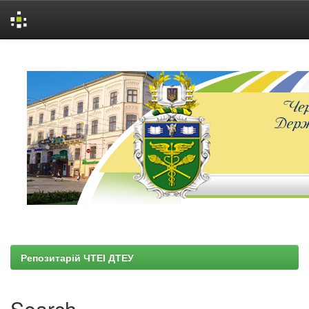
Skip
navigation
Репозитарій ЧТЕІ ДТЕУ
Search