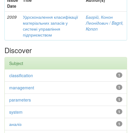
Issue
Title
Author(s)
Date
2009
Удосконалення класифікації
Багрій, Конон
матеріальних запасів у
Леонідович / Bagrii,
системі управління
Konon
підприємством
Discover
Subject
classification
1
management
1
parameters
1
system
1
аналіз
1