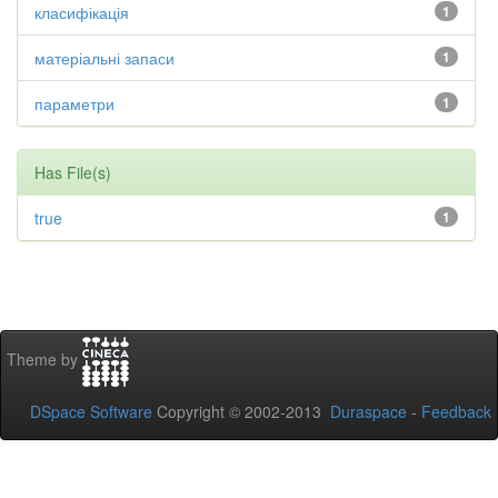
класифікація
1
матеріальні запаси
1
параметри
1
Has File(s)
true
1
Theme by
DSpace Software
Copyright © 2002-2013
Duraspace
-
Feedback