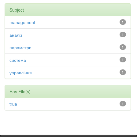
Subject
management
1
аналіз
1
параметри
1
система
1
управління
1
Has File(s)
true
1