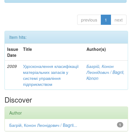
previous
1
next
Item hits:
Issue
Title
Author(s)
Date
2009
Удосконалення класифікації
Багрій, Конон
матеріальних запасів у
Леонідович / Bagrii,
системі управління
Konon
підприємством
Discover
Author
Багрій, Конон Леонідович / Bagrii...
1