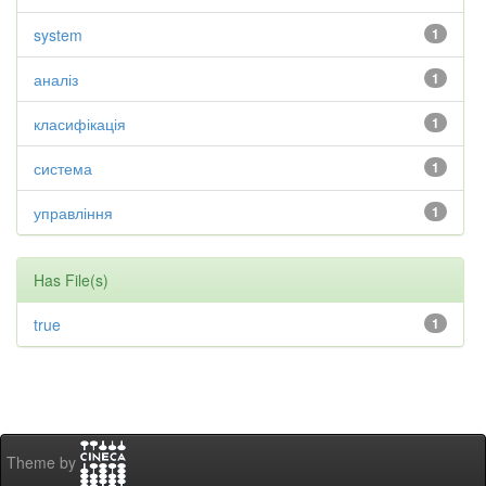
system
1
аналіз
1
класифікація
1
система
1
управління
1
Has File(s)
true
1
Theme by