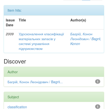
Item hits:
Issue
Title
Author(s)
Date
2009
Удосконалення класифікації
Багрій, Конон
матеріальних запасів у
Леонідович / Bagrii,
системі управління
Konon
підприємством
Discover
Author
Багрій, Конон Леонідович / Bagrii...
1
Subject
classification
1