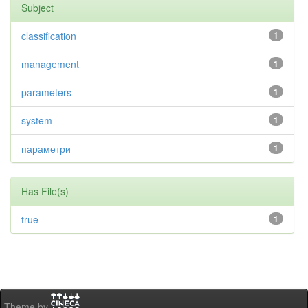
Subject
classification
1
management
1
parameters
1
system
1
параметри
1
Has File(s)
true
1
Theme by