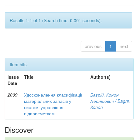
Results 1-1 of 1 (Search time: 0.001 seconds).
previous
1
next
Item hits:
Issue
Title
Author(s)
Date
2009
Удосконалення класифікації
Багрій, Конон
матеріальних запасів у
Леонідович / Bagrii,
системі управління
Konon
підприємством
Discover