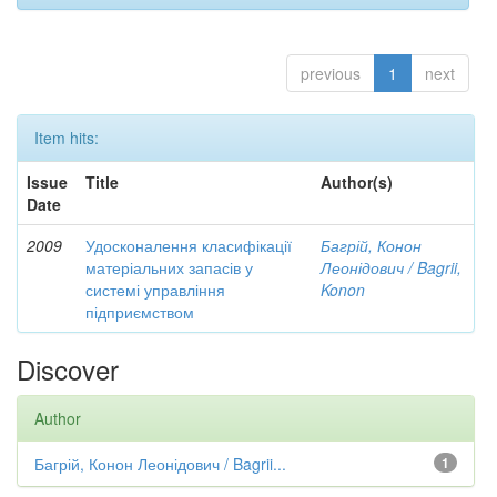
previous
1
next
Item hits:
Issue
Title
Author(s)
Date
2009
Удосконалення класифікації
Багрій, Конон
матеріальних запасів у
Леонідович / Bagrii,
системі управління
Konon
підприємством
Discover
Author
Багрій, Конон Леонідович / Bagrii...
1