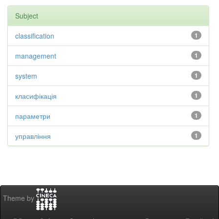
Subject
classification
1
management
1
system
1
класифікація
1
параметри
1
управління
1
Theme by