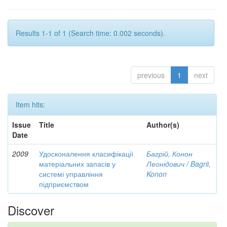
Results 1-1 of 1 (Search time: 0.002 seconds).
previous
1
next
Item hits:
Issue
Title
Author(s)
Date
2009
Удосконалення класифікації
Багрій, Конон
матеріальних запасів у
Леонідович / Bagrii,
системі управління
Konon
підприємством
Discover