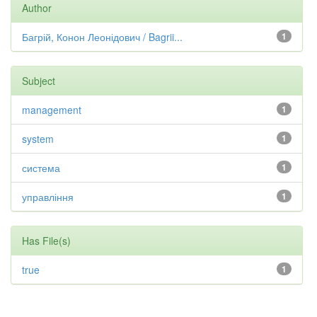
Author
Багрій, Конон Леонідович / Bagrii...
1
Subject
management
1
system
1
система
1
управління
1
Has File(s)
true
1