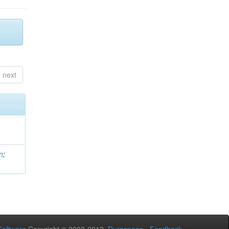
next
n
;