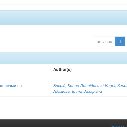
previous
1
Author(s)
 запасами на
Багрій, Конон Леонідович / Bagrii, Kono
Адамова, Ірина Захарівна