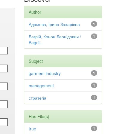
Author
Адамова, Ірина Захарівна
1
Багрій, Конон Леонідович /
1
Bagrii...
Subject
garment industry
1
management
1
стратегія
1
Has File(s)
true
1