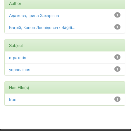
Author
Адамова, Ірина Захарівна
1
Багрій, Конон Леонідович / Bagrii...
1
Subject
стратегія
1
управління
1
Has File(s)
true
1