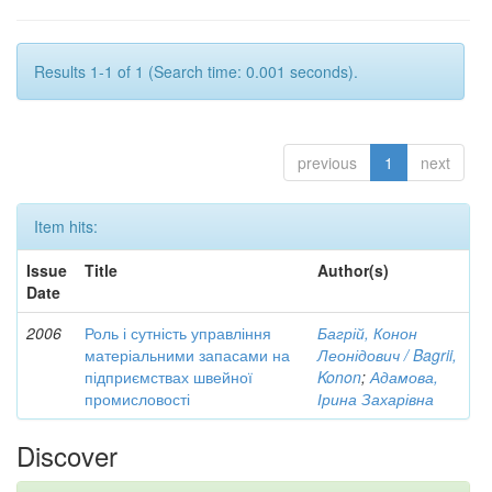
Results 1-1 of 1 (Search time: 0.001 seconds).
previous
1
next
Item hits:
Issue
Title
Author(s)
Date
2006
Роль і сутність управління
Багрій, Конон
матеріальними запасами на
Леонідович / Bagrii,
підприємствах швейної
Konon
;
Адамова,
промисловості
Ірина Захарівна
Discover