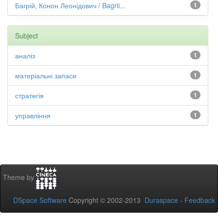
Багрій, Конон Леонідович / Bagrii...
1
Subject
аналіз
1
матеріальні запаси
1
стратегія
1
управління
1
Theme by
DSpace Software
Copyright © 2002-2013
Duraspace
-
Feedback