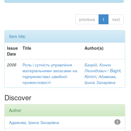
previous
1
next
Item hits:
Issue
Title
Author(s)
Date
2006
Роль і сутність управління
Багрій, Конон
матеріальними запасами на
Леонідович / Bagrii,
підприємствах швейної
Konon
;
Адамова,
промисловості
Ірина Захарівна
Discover
Author
Адамова, Ірина Захарівна
1