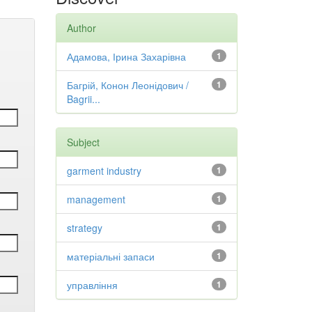
Author
Адамова, Ірина Захарівна
1
Багрій, Конон Леонідович /
1
Bagrii...
Subject
garment industry
1
management
1
strategy
1
матеріальні запаси
1
управління
1