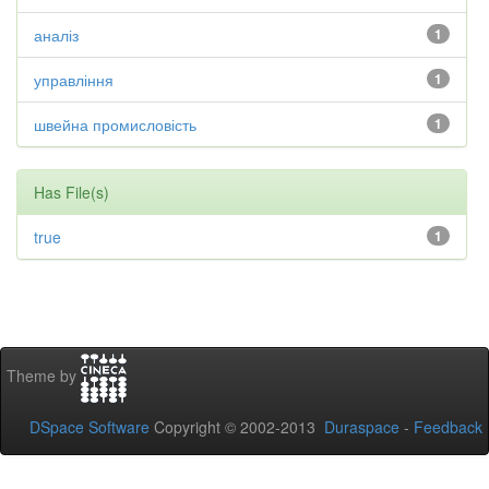
аналіз
1
управління
1
швейна промисловість
1
Has File(s)
true
1
Theme by
DSpace Software
Copyright © 2002-2013
Duraspace
-
Feedback