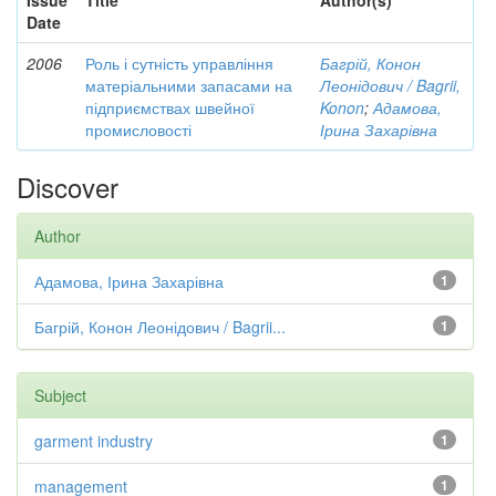
Issue
Title
Author(s)
Date
2006
Роль і сутність управління
Багрій, Конон
матеріальними запасами на
Леонідович / Bagrii,
підприємствах швейної
Konon
;
Адамова,
промисловості
Ірина Захарівна
Discover
Author
Адамова, Ірина Захарівна
1
Багрій, Конон Леонідович / Bagrii...
1
Subject
garment industry
1
management
1