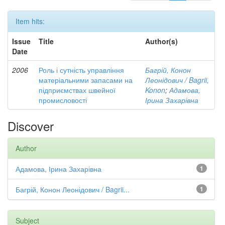
Item hits:
Issue
Title
Author(s)
Date
2006
Роль і сутність управління
Багрій, Конон
матеріальними запасами на
Леонідович / Bagrii,
підприємствах швейної
Konon
;
Адамова,
промисловості
Ірина Захарівна
Discover
Author
Адамова, Ірина Захарівна
1
Багрій, Конон Леонідович / Bagrii...
1
Subject