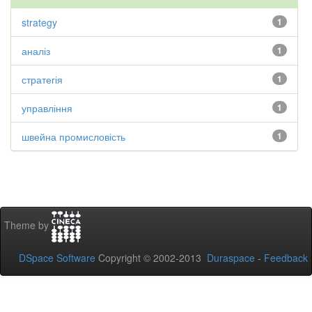
strategy
1
аналіз
1
стратегія
1
управління
1
швейна промисловість
1
Theme by
DSpace Software
Copyright © 2002-2013
Duraspace
-
Feedback