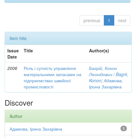
previous
1
next
Item hits:
Issue
Title
Author(s)
Date
2006
Роль і сутність управління
Багрій, Конон
матеріальними запасами на
Леонідович / Bagrii,
підприємствах швейної
Konon
;
Адамова,
промисловості
Ірина Захарівна
Discover
Author
Адамова, Ірина Захарівна
1