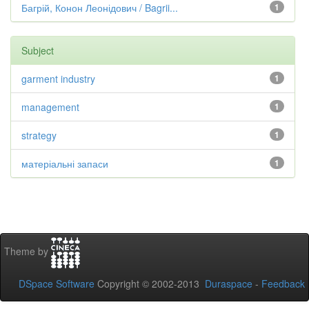
Багрій, Конон Леонідович / Bagrii...
1
Subject
garment industry
1
management
1
strategy
1
матеріальні запаси
1
Theme by
DSpace Software
Copyright © 2002-2013
Duraspace
-
Feedback