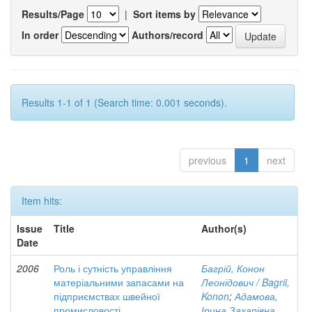
Results/Page
|
Sort items by
In order
Authors/record
Results 1-1 of 1 (Search time: 0.001 seconds).
previous
1
next
Item hits:
Issue
Title
Author(s)
Date
2006
Роль і сутність управління
Багрій, Конон
матеріальними запасами на
Леонідович / Bagrii,
підприємствах швейної
Konon
;
Адамова,
промисловості
Ірина Захарівна