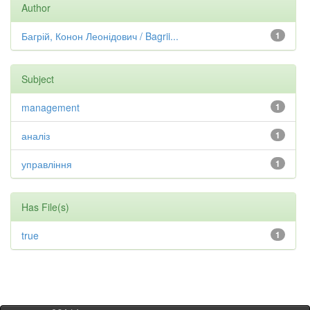
Author
Багрій, Конон Леонідович / Bagrii...
1
Subject
management
1
аналіз
1
управління
1
Has File(s)
true
1