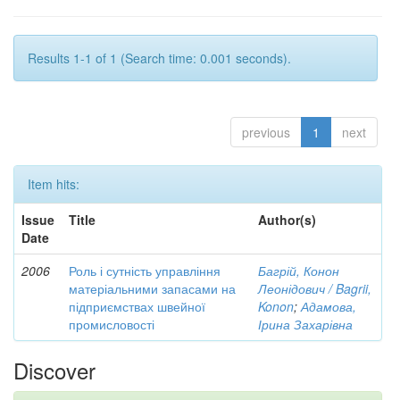
Results 1-1 of 1 (Search time: 0.001 seconds).
previous
1
next
Item hits:
Issue
Title
Author(s)
Date
2006
Роль і сутність управління
Багрій, Конон
матеріальними запасами на
Леонідович / Bagrii,
підприємствах швейної
Konon
;
Адамова,
промисловості
Ірина Захарівна
Discover