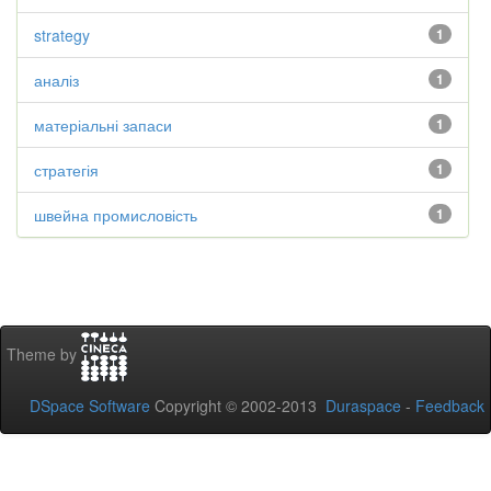
strategy
1
аналіз
1
матеріальні запаси
1
стратегія
1
швейна промисловість
1
Theme by
DSpace Software
Copyright © 2002-2013
Duraspace
-
Feedback