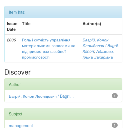
Item hits:
Issue
Title
Author(s)
Date
2006
Роль і сутність управління
Багрій, Конон
матеріальними запасами на
Леонідович / Bagrii,
підприємствах швейної
Konon
;
Адамова,
промисловості
Ірина Захарівна
Discover
Author
Багрій, Конон Леонідович / Bagrii...
1
Subject
management
1